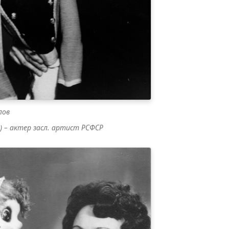
лов
8) – актер засл. артист РСФСР