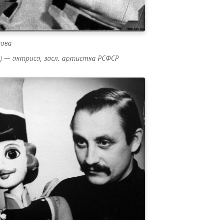
нова
5) — актриса, засл. артистка РСФСР