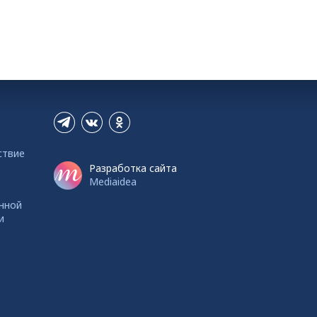
ствие
Разработка сайта
Mediaidea
нной
и