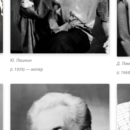
Ю. Пашнин
Д. Пав
(c 1959) — актёр
(с 196