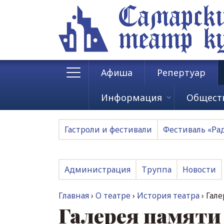
Самарск
театр к
Афиша
Репертуар
Информация
Общест
Гастроли и фестивали
Фестиваль «Ра
Администрация
Труппа
Новости
Главная
›
О театре
›
История театра
› Гал
Галерея памяти