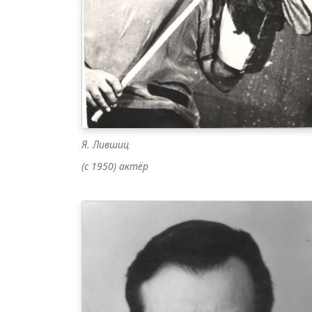
Я. Лившиц
(c 1950) актёр