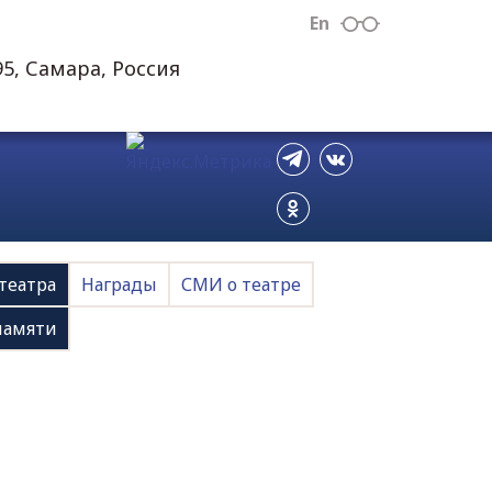
En
95, Самара, Россия
театра
Награды
СМИ о театре
памяти