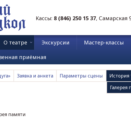
ий
Кассы:
8 (846) 250 15 37
, Самарская 
укол
О театре
Экскурсии
Мастер-классы
венная приёмная
дуга»
Заявка и анкета
Параметры сцены
История 
Галерея 
ерея памяти