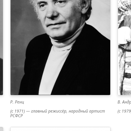
Р. Ренц
В. Анд
(с 1971) — главный режиссёр, народный артист
(с 197
РСФСР