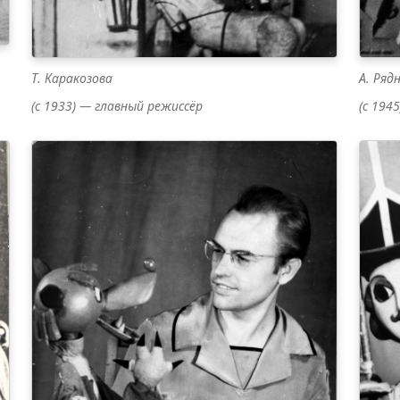
Т. Каракозова
А. Ряд
(с 1933) — главный режиссёр
(с 194