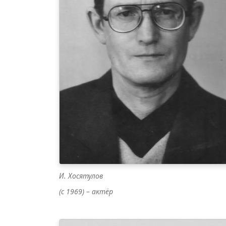
И. Хосятулов
(с 1969) – актёр