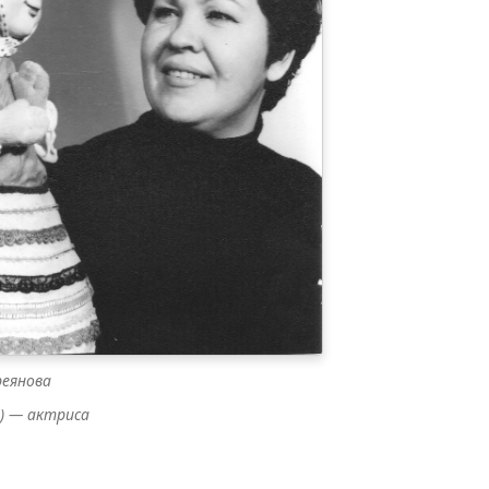
реянова
9) — актриса